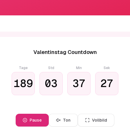
Valentinstag Countdown
Tage
Std
Min
Sek
189
03
37
26
Pause
Ton
Vollbild