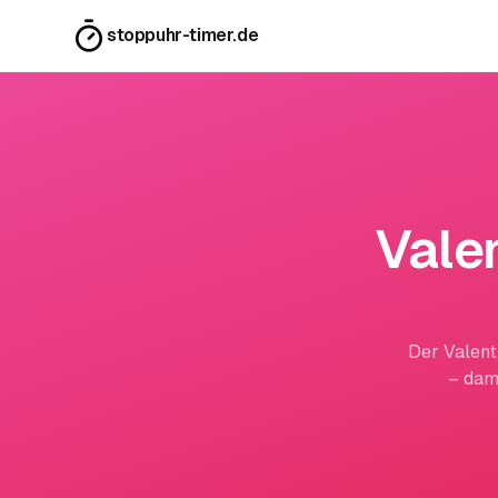
stoppuhr-timer.de
Vale
Der Valent
– dam