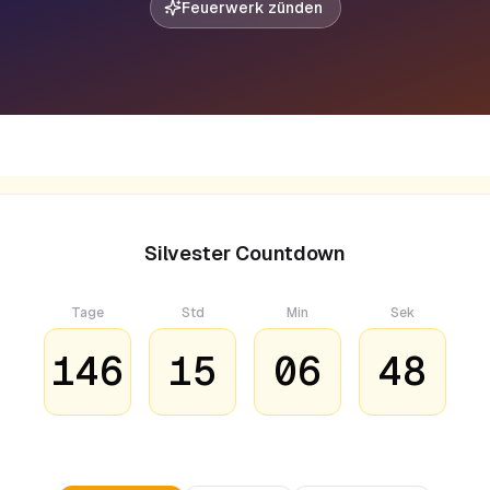
Feuerwerk zünden
Silvester Countdown
Tage
Std
Min
Sek
146
15
06
47