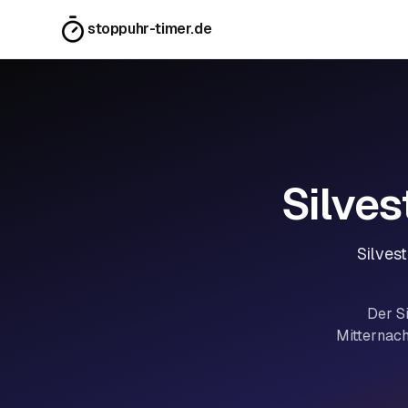
stoppuhr-timer.de
Silve
Silves
Der S
Mitternach