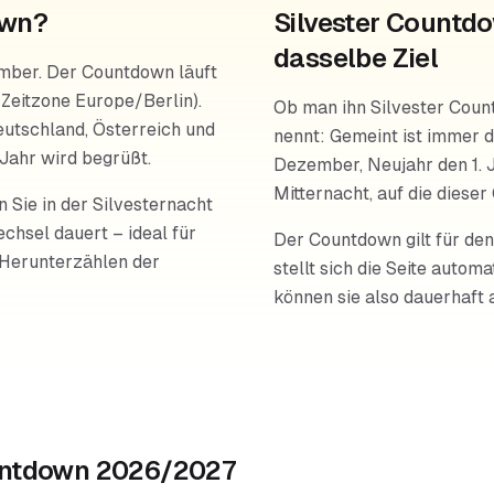
own?
Silvester Countd
dasselbe Ziel
zember. Der Countdown läuft
 Zeitzone Europe/Berlin).
Ob man ihn Silvester Coun
utschland, Österreich und
nennt: Gemeint ist immer d
Jahr wird begrüßt.
Dezember, Neujahr den 1. 
Mitternacht, auf die diese
n Sie in der Silvesternacht
chsel dauert – ideal für
Der Countdown gilt für d
 Herunterzählen der
stellt sich die Seite auto
können sie also dauerhaft 
ountdown 2026/2027