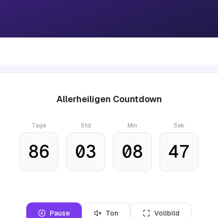
Allerheiligen Countdown
Tage
Std
Min
Sek
86
03
08
46
Pause
Ton
Vollbild